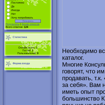
Постоянно
Да
Иногда
Нет
Хочу попробовать
Результаты
|
Архив опросов
Всего ответов:
124
Статистика
Онлайн всего:
1
Необходимо вс
Гостей:
1
Пользователей:
0
каталог.
Многие Консу
Форма входа
говорят, что и
продавать, т.к.
за себя». Вам 
иметь опыт пр
большинство К