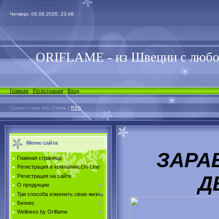
Четверг, 06.08.2026, 23:48
ORIFLAME - из Швеции с люб
Главная
|
Регистрация
|
Вход
Приветствую Вас
Гость
|
RSS
Меню сайта
ЗАРА
Главная страница
Регистрация в компанию,On-Line
Д
Регистрация на сайте
О продукции
Три способа изменить свою жизнь
Бизнес
Wellness by Oriflame