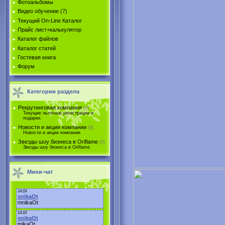
Фотоальбомы
Видео обучение (7)
Текущий On-Line Каталог
Прайс лист+калькулятор
Каталог файлов
Каталог статей
Гостевая книга
Форум
Категории раздела
Рекрутинговая компания
[6]
Текущие льготные регистрации и
подарки.
Новости и акции компании
[9]
Новости и акции компании
Звезды шоу бизнеса в Oriflame
[0]
Звезды шоу бизнеса в Oriflame
Мини-чат