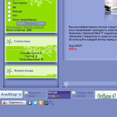
Постоянно
Да
Иногда
Нет
Хочу попробовать
Результаты
|
Архив опросов
Высокоэффективное ночное средст
Всего ответов:
124
восстанавливает молодость кожи вс
Комплекс Diamond Elixir™ подсвечива
обновляет поверхность кожи на кле
Используйте каждый вечер перед с
Статистика
Код:18437
829 p.
Онлайн всего:
1
Гостей:
1
Пользователей:
0
Форма входа
Поделиться…