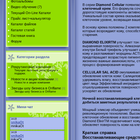
Фотоальбомы
В серии
Diamond Cellular
появилас
Видео обучение (7)
клеточный крем
. Его формула со
дорогостоящие компоненты активн
Текущий On-Line Каталог
Уникальный состав крема оказывае
Прайс лист+калькулятор
клеточном уровне, возвращая ваше
Каталог файлов
В основу крема положены 2 компле
Каталог статей
которые возрождают кожу, способс
старения.
Гостевая книга
Форум
DIAMOND ELIXIRTM
улучшает тон 
выравнивая поверхность: Алмазная
изнутри Белый трюфель улучшает ц
кожу и разглаживает морщины ACT
Категории раздела
предотвращает возрастную пигмент
жизненно важные аминокислоты, с
процесс формирования морщин
Рекрутинговая компания
[6]
Текущие льготные регистрации и
CELLULAR SAL ACID
омолаживает
подарки.
обновление клеток кожи: Салицило
Новости и акции компании
[9]
удерживать влагу, восстанавливает
Новости и акции компании
цвет лица Эффективный ингредиент
отшелушиванию клеток поверхностн
Звезды шоу бизнеса в Oriflame
[0]
ускоряет их обновление
Звезды шоу бизнеса в Oriflame
Ночной восстанавливающий клет
добиться заметных результатов в
Мини-чат
Мощный эликсир объединяет уника
революционную технологию. Высок
клеточное обновление и восстанавл
Diamond ElixirTM подсвечивает ко
обновляет поверхность кожи на кле
Краткая справка
Восстанавливающее средств