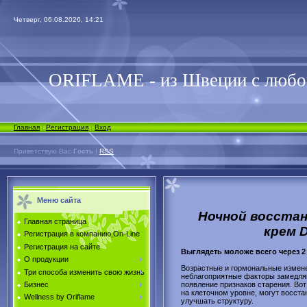
Четверг, 06.08.2026, 14:21
ORIFLAME - из Швеции с люб
Главная
|
Регистрация
|
Вход
Приветствую Вас
Гость
|
RSS
Меню сайта
Ночной восста
Главная страница
крем D
Регистрация в компанию,On-Line
Регистрация на сайте
Выглядеть моложе всего через 2
О продукции
Возрастные и гормональные измене
Три способа изменить свою жизнь
неблагоприятные факторы замедляю
Бизнес
появление признаков старения. Во
на клеточном уровне, могут восста
Wellness by Oriflame
улучшать структуру.