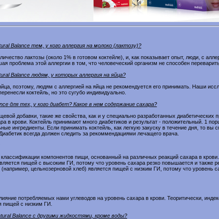
al Balance тем, у кого аллергия на молоко (лактозу)?
ичество лактозы (около 1% в готовом коктейле), и, как показывает опыт, люди, с алле
ая проблема этой аллергии в том, что человеческий организм не способен переварить
ral Balance людям, у которых аллергия на яйца?
 яйца, поэтому, людям с аллергией на яйца не рекомендуется его принимать. Наши исс
перенесли коктейль, но это сугубо индивидуально.
nce для тех, у кого диабет? Какое в нем содержание сахара?
пищевой добавки, такие же свойства, как и у специально разработанных диабетических п
ра в крови. Коктейль принимают много диабетиков и результат - положительный. 1 пор
ьные ингредиенты. Если принимать коктейль, как легкую закуску в течение дня, то вы
 Диабетик всегда должен следить за рекоммендациями лечащего врача.
д классификации компонентов пищи, основанный на различных реакций сахара в крови
вляется пищей с высоким ГИ, потому что уровень сахара резко повышается и также ре
(например, цельнозерновой хлеб) является пищей с низким ГИ, потому что уровень с
лияние потребляемых нами углеводов на уровень сахара в крови. Теоритически, индек
я пищей с низким ГИ.
ural Balance с другими жидкостями, кроме воды?