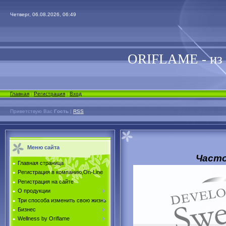
Четверг, 06.08.2026, 06:49
ORIFLAME - из
Главная
|
Регистрация
|
Вход
Приветствую Вас
Гость
|
RSS
Меню сайта
Часто
Главная страница
Регистрация в компанию,On-Line
Регистрация на сайте
О продукции
Три способа изменить свою жизнь
Бизнес
Wellness by Oriflame