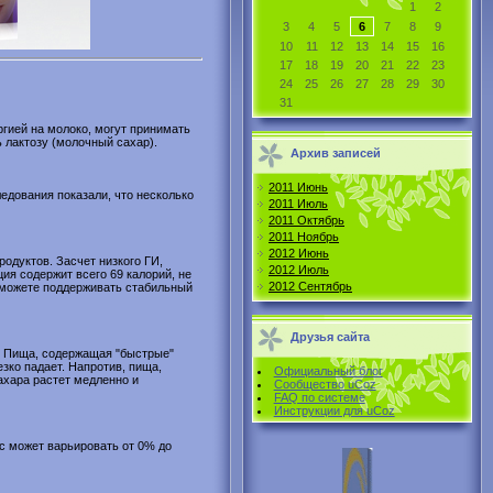
1
2
3
4
5
6
7
8
9
10
11
12
13
14
15
16
17
18
19
20
21
22
23
24
25
26
27
28
29
30
31
ргией на молоко, могут принимать
 лактозу (молочный сахар).
Архив записей
2011 Июнь
ледования показали, что несколько
2011 Июль
2011 Октябрь
2011 Ноябрь
2012 Июнь
родуктов. Засчет низкого ГИ,
2012 Июль
ция содержит всего 69 калорий, не
2012 Сентябрь
 сможете поддерживать стабильный
Друзья сайта
. Пища, содержащая "быстрые"
зко падает. Напротив, пища,
Официальный блог
ахара растет медленно и
Сообщество uCoz
FAQ по системе
Инструкции для uCoz
с может варьировать от 0% до