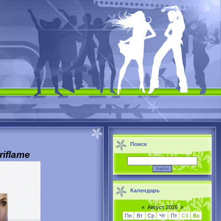
Поиск
iflame
Календарь
«
Август 2026
»
Пн
Вт
Ср
Чт
Пт
Сб
Вс