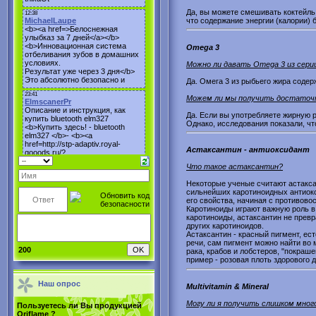
Да, вы можете смешивать коктейль 
что содержание энергии (калории) 
Omega 3
Можно ли давать Omega 3 из серии
Да. Омега 3 из рыбьего жира соде
Можем ли мы получить достаточн
Да. Если вы употребляете жирную р
Однако, исследования показали, чт
Астаксантин - антиоксидант
Что такое астаксантин?
Некоторые ученые считают астакса
сильнейших каротиноидных антиокс
его свойства, начиная с противов
Каротиноиды играют важную роль в
каротиноиды, астаксантин не превр
других каротиноидов.
Астаксантин - красный пигмент, ес
речи, сам пигмент можно найти во м
200
рака, крабов и лобстеров, "покраш
пример - розовая плоть здорового д
Наш опрос
Multivitamin & Mineral
Могу ли я получить слишком мног
Пользуетесь ли Вы продукцией
Oriflame ?