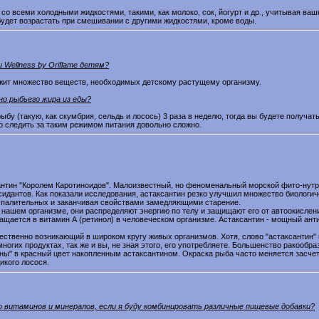
со всеми холодными жидкостями, такими, как молоко, сок, йогурт и др., учитывая ваш
будет возрастать при смешивании с другими жидкостями, кроме воды.
 Wellness by Oriflame детям?
ржит множество веществ, необходимых детскому растущему организму.
о рыбьего жира из еды?
ыбу (такую, как скумбрия, сельдь и лосось) 3 раза в неделю, тогда вы будете получат
о следить за таким режимом питания довольно сложно.
нтин "Королем Каротиноидов". Малоизвестный, но феноменальный морской фито-нутрие
идантов. Как показали исследования, астаксантин резко улучшил множество биологич
оспалительных и заканчивая свойствами замедляющими старение.
 нашем организме, они распределяют энергию по телу и защищают его от автоокислени
ащается в витамин А (ретинол) в человеческом организме. Астаксантин - мощный анти
тественно возникающий в широком кругу живых организмов. Хотя, слово "астаксантин
ногих продуктах, так же и вы, не зная этого, его употребляете. Большенство ракообра
ены" в красный цвет накопленным астаксантином. Окраска рыба часто меняется засче
икого лосося.
о витаминов и минералов, если я буду комбинировать различные пищевые добавки?