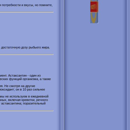
и потребности и вкусы, но помните,
ь достаточную дозу рыбьего жира.
нт. Астаксантин - один из
еских функций организма, а также
я. Не смотря на другие
оксидант; он в 10 раз сильнее
" мы не используем в ежедневной
зных, включая креветки, речного
т астаксантина; поразительный